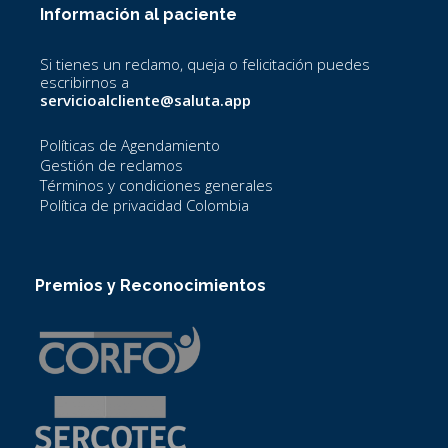
o
e
g
b
d
Información al paciente
o
r
r
e
i
k
a
n
-
m
Si tienes un reclamo, queja o felicitación puedes
f
escribirnos a
servicioalcliente@saluta.app
Políticas de Agendamiento
Gestión de reclamos
Términos y condiciones generales
Política de privacidad Colombia
Premios y Reconocimientos