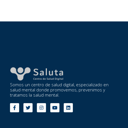
Somos un centro de salud digital, especializado en
salud mental donde promovemos, prevenimos y
tratamos la salud mental.
F
T
I
Y
L
a
w
n
o
i
c
i
s
u
n
e
t
t
t
k
b
t
a
u
e